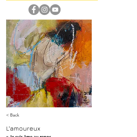
< Back
L'amoureux
« Je suis âme au repos