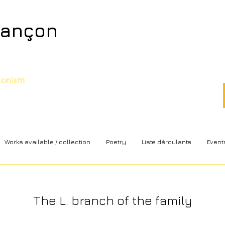
sançon
sionism
Works available / collection
Poetry
Liste déroulante
Event
The L. branch of the family