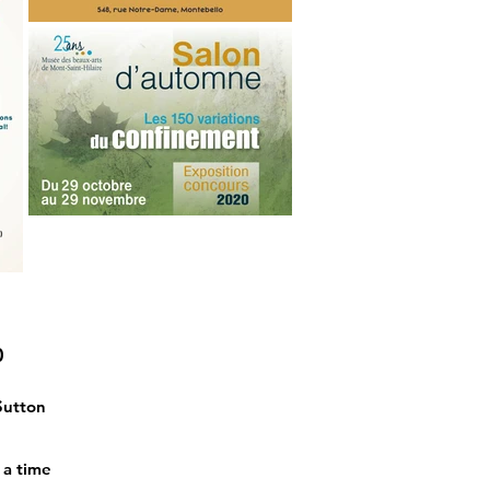
0
Sutton
 a time