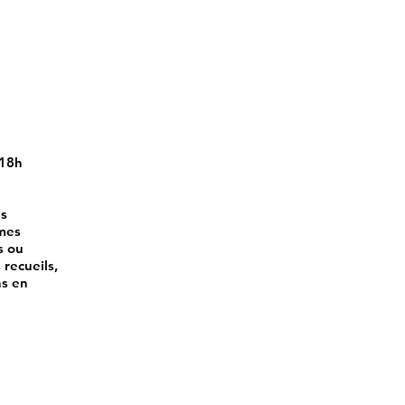
-18h
us
 mes
s ou
 recueils,
ns en