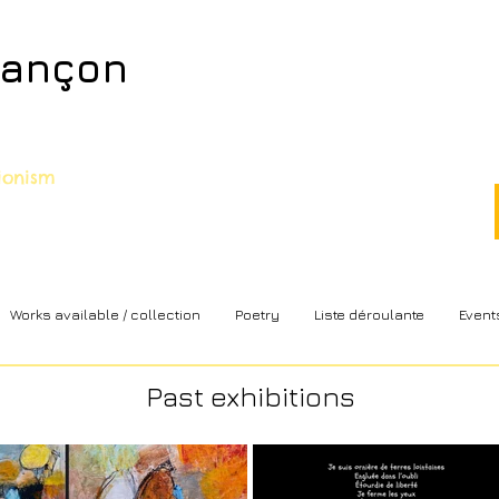
sançon
sionism
Works available / collection
Poetry
Liste déroulante
Event
Past exhibitions